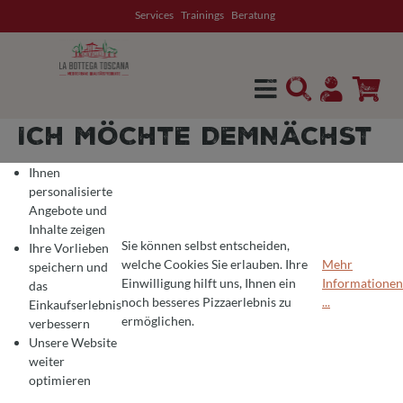
Services
Trainings
Beratung
alt springen
ICH MÖCHTE DEMNÄCHST
EINEN OFEN BEI IHNEN
Ihnen
personalisierte
KAUFEN. ICH BIN MIR
Angebote und
Inhalte zeigen
UNSICHER, OB ICH EINEN
Sie können selbst entscheiden,
Ihre Vorlieben
welche Cookies Sie erlauben. Ihre
Mehr
speichern und
KLASSISCHEN
Einwilligung hilft uns, Ihnen ein
Informationen
das
COOKIE-VOREINSTELLUNGEN
Wir verwenden Cookies für ein optimales Pizza-Erlebnis 🍕
noch besseres Pizzaerlebnis zu
...
Einkaufserlebnis
KUPPELOFEN ODER EIN
Um Ihnen die besten Produkte und ein nahtloses Einkaufserlebnis zu bie
ermöglichen.
verbessern
Unsere Website
BACKHAUS KAUFEN SOLL.
weiter
optimieren
KÖNNEN SIE MIR HELFEN?