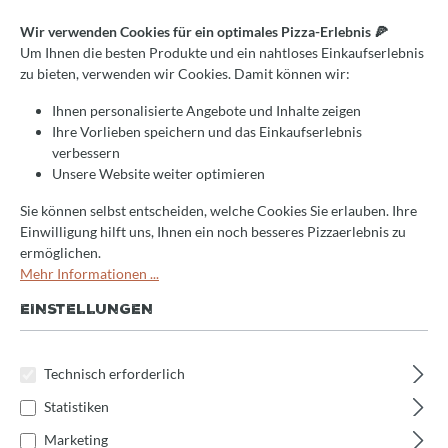
Die gute Nachricht ist: die beiden Ofenformen sind für den
Wir verwenden Cookies für ein optimales Pizza-Erlebnis 🍕
Privatgebrauch gut geeignet, jedoch gibt es kleine entscheidende
Um Ihnen die besten Produkte und ein nahtloses Einkaufserlebnis
Unterschiede:
zu bieten, verwenden wir Cookies. Damit können wir:
Optik
Ihnen personalisierte Angebote und Inhalte zeigen
Funktion
Ihre Vorlieben speichern und das Einkaufserlebnis
Befeuerung
verbessern
Mobilität
Unsere Website weiter optimieren
In unserem
Blog
findest du mehr Infos.
Sie können selbst entscheiden, welche Cookies Sie erlauben. Ihre
Einwilligung hilft uns, Ihnen ein noch besseres Pizzaerlebnis zu
09.09.2021
ermöglichen.
Mehr Informationen ...
EINSTELLUNGEN
Newsletter
Technisch erforderlich
Statistiken
Marketing