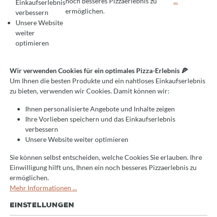
noch besseres Pizzaerlebnis zu
...
Einkaufserlebnis
Um Ihnen die besten Produkte und ein nahtloses Einkaufserlebnis zu bie
passenden Teile zu finden. Tragen Sie dazu einfach Ihre
ermöglichen.
verbessern
Gerätedaten in das Anfrageformular ein, und wir kümmern
Unsere Website
uns um den Rest.
weiter
optimieren
Wir verwenden Cookies für ein optimales Pizza-Erlebnis 🍕
Um Ihnen die besten Produkte und ein nahtloses Einkaufserlebnis
ERSATZTEILE BESTELLEN
zu bieten, verwenden wir Cookies. Damit können wir:
Ihnen personalisierte Angebote und Inhalte zeigen
Anrede*
Ihre Vorlieben speichern und das Einkaufserlebnis
verbessern
Unsere Website weiter optimieren
Vorname*
Sie können selbst entscheiden, welche Cookies Sie erlauben. Ihre
Einwilligung hilft uns, Ihnen ein noch besseres Pizzaerlebnis zu
ermöglichen.
Mehr Informationen ...
Nachname*
EINSTELLUNGEN