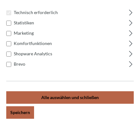
Firma*
Technisch erforderlich
Statistiken
Marketing
Kundennummer*
Komfortfunktionen
Shopware Analytics
Telefon*
Brevo
E-Mail*
Alle auswählen und schließen
Rechnungsnummer*
Speichern
Artikelnummer*